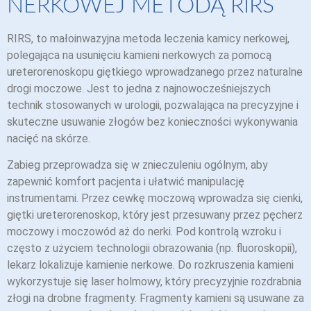
NERKOWEJ METODĄ RIRS
RIRS, to małoinwazyjna metoda leczenia kamicy nerkowej,
polegająca na usunięciu kamieni nerkowych za pomocą
ureterorenoskopu giętkiego wprowadzanego przez naturalne
drogi moczowe. Jest to jedna z najnowocześniejszych
technik stosowanych w urologii, pozwalająca na precyzyjne i
skuteczne usuwanie złogów bez konieczności wykonywania
nacięć na skórze.
Zabieg przeprowadza się w znieczuleniu ogólnym, aby
zapewnić komfort pacjenta i ułatwić manipulację
instrumentami. Przez cewkę moczową wprowadza się cienki,
giętki ureterorenoskop, który jest przesuwany przez pęcherz
moczowy i moczowód aż do nerki. Pod kontrolą wzroku i
często z użyciem technologii obrazowania (np. fluoroskopii),
lekarz lokalizuje kamienie nerkowe. Do rozkruszenia kamieni
wykorzystuje się laser holmowy, który precyzyjnie rozdrabnia
złogi na drobne fragmenty. Fragmenty kamieni są usuwane za