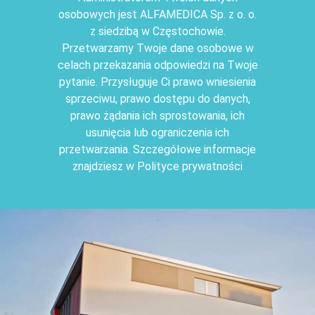
osobowych jest ALFAMEDICA Sp. z o. o.
z siedzibą w Częstochowie.
Przetwarzamy Twoje dane osobowe w
celach przekazania odpowiedzi na Twoje
pytanie. Przysługuje Ci prawo wniesienia
sprzeciwu, prawo dostępu do danych,
prawo żądania ich sprostowania, ich
usunięcia lub ograniczenia ich
przetwarzania. Szczegółowe informacje
znajdziesz w Polityce prywatności
.