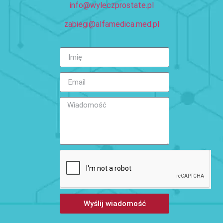
info@wyleczprostate.pl
zabiegi@alfamedica.med.pl
Wyślij wiadomość