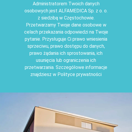
Administratorem Twoich danych
osobowych jest ALFAMEDICA Sp. z o. o.
z siedzibą w Częstochowie.
Przetwarzamy Twoje dane osobowe w
celach przekazania odpowiedzi na Twoje
pytanie. Przysługuje Ci prawo wniesienia
sprzeciwu, prawo dostępu do danych,
prawo żądania ich sprostowania, ich
usunięcia lub ograniczenia ich
przetwarzania. Szczegółowe informacje
znajdziesz w Polityce prywatności
.