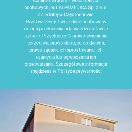
Administratorem Twoich danych
osobowych jest ALFAMEDICA Sp. z o. o.
z siedzibą w Częstochowie.
Przetwarzamy Twoje dane osobowe w
celach przekazania odpowiedzi na Twoje
pytanie. Przysługuje Ci prawo wniesienia
sprzeciwu, prawo dostępu do danych,
prawo żądania ich sprostowania, ich
usunięcia lub ograniczenia ich
przetwarzania. Szczegółowe informacje
znajdziesz w Polityce prywatności
.