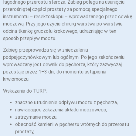
łagodnego przerostu stercza. Zabieg polega na usunięciu
przerośniętej części prostaty za pomocą specjalnego
instrumentu – resektoskopu – wprowadzanego przez cewkę
moczową. Przy jego użyciu chirurg warstwa po warstwie
odcina tkankę gruczołu krokowego, udrażniając w ten
sposób przepływ moczu.
Zabieg przeprowadza się w znieczuleniu
podpajęczynówkowym lub ogólnym. Po jego zakończeniu
wprowadzany jest cewnik do pęcherza, który zazwyczaj
pozostaje przez 1–3 dni, do momentu ustąpienia
krwiomoczu.
Wskazania do TURP:
znaczne utrudnienie odpływu moczu z pęcherza,
nawracające zakażenia układu moczowego,
zatrzymanie moczu,
obecność kamieni w pęcherzu wtórnych do przerostu
prostaty,