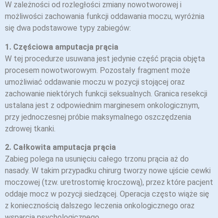
W zależności od rozległości zmiany nowotworowej i
możliwości zachowania funkcji oddawania moczu, wyróżnia
się dwa podstawowe typy zabiegów:
1. Częściowa amputacja prącia
W tej procedurze usuwana jest jedynie część prącia objęta
procesem nowotworowym. Pozostały fragment może
umożliwiać oddawanie moczu w pozycji stojącej oraz
zachowanie niektórych funkcji seksualnych. Granica resekcji
ustalana jest z odpowiednim marginesem onkologicznym,
przy jednoczesnej próbie maksymalnego oszczędzenia
zdrowej tkanki.
2. Całkowita amputacja prącia
Zabieg polega na usunięciu całego trzonu prącia aż do
nasady. W takim przypadku chirurg tworzy nowe ujście cewki
moczowej (tzw. uretrostomię kroczową), przez które pacjent
oddaje mocz w pozycji siedzącej. Operacja często wiąże się
z koniecznością dalszego leczenia onkologicznego oraz
wsparcia psychologicznego.