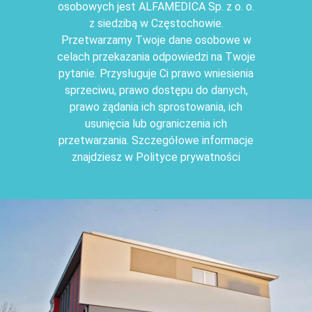
osobowych jest ALFAMEDICA Sp. z o. o.
z siedzibą w Częstochowie.
Przetwarzamy Twoje dane osobowe w
celach przekazania odpowiedzi na Twoje
pytanie. Przysługuje Ci prawo wniesienia
sprzeciwu, prawo dostępu do danych,
prawo żądania ich sprostowania, ich
usunięcia lub ograniczenia ich
przetwarzania. Szczegółowe informacje
znajdziesz w Polityce prywatności
.