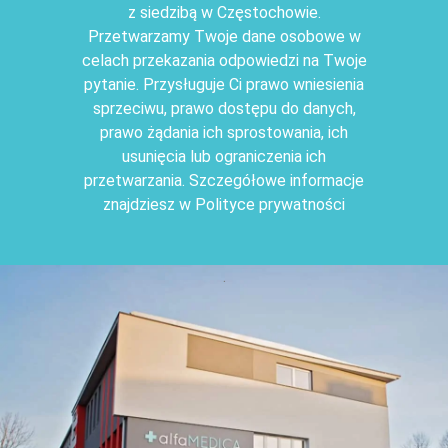
z siedzibą w Częstochowie.
Przetwarzamy Twoje dane osobowe w
celach przekazania odpowiedzi na Twoje
pytanie. Przysługuje Ci prawo wniesienia
sprzeciwu, prawo dostępu do danych,
prawo żądania ich sprostowania, ich
usunięcia lub ograniczenia ich
przetwarzania. Szczegółowe informacje
znajdziesz w Polityce prywatności
.