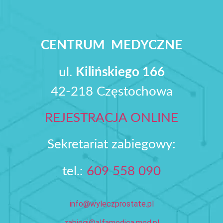
CENTRUM MEDYCZNE
ul.
Kilińskiego 166
42-218 Częstochowa
REJESTRACJA ONLINE
Sekretariat zabiegowy:
tel.:
609 558 090‬
info@wyleczprostate.pl
zabiegi@alfamedica.med.pl