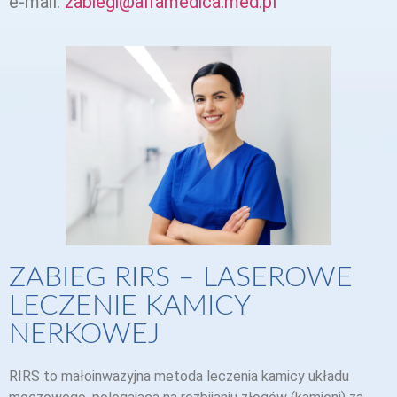
e-mail:
zabiegi@alfamedica.med.pl
ZABIEG RIRS – LASEROWE
LECZENIE KAMICY
NERKOWEJ
RIRS to małoinwazyjna metoda leczenia kamicy układu