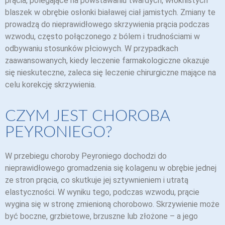
prącia, polegające na powstawaniu twardych, włóknistych
blaszek w obrębie osłonki białawej ciał jamistych. Zmiany te
prowadzą do nieprawidłowego skrzywienia prącia podczas
wzwodu, często połączonego z bólem i trudnościami w
odbywaniu stosunków płciowych. W przypadkach
zaawansowanych, kiedy leczenie farmakologiczne okazuje
się nieskuteczne, zaleca się leczenie chirurgiczne mające na
celu korekcję skrzywienia.
CZYM JEST CHOROBA
PEYRONIEGO?
W przebiegu choroby Peyroniego dochodzi do
nieprawidłowego gromadzenia się kolagenu w obrębie jednej
ze stron prącia, co skutkuje jej sztywnieniem i utratą
elastyczności. W wyniku tego, podczas wzwodu, prącie
wygina się w stronę zmienioną chorobowo. Skrzywienie może
być boczne, grzbietowe, brzuszne lub złożone – a jego