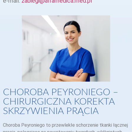
e-mail:
zabiegi@alfamedica.med.pl
CHOROBA PEYRONIEGO –
CHIRURGICZNA KOREKTA
SKRZYWIENIA PRĄCIA
Choroba Peyroniego to przewlekłe schorzenie tkanki łącznej