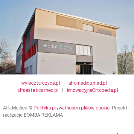
wylecztarczyce.pl
|
alfamedica.med.pl
|
alfaestetica.med.pl
|
innowacyjnaOrtopedia.pl
AlfaMedica ©
Polityka prywatności i plików cookie
. Projekt i
realizacja BOMBA REKLAMA