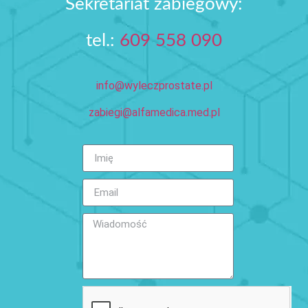
Sekretariat zabiegowy:
tel.:
609 558 090‬
info@wyleczprostate.pl
zabiegi@alfamedica.med.pl